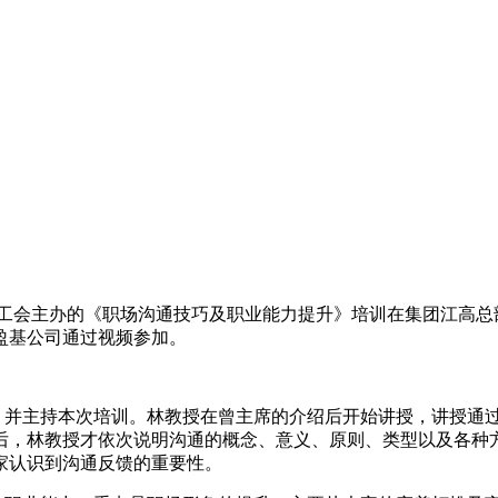
、集团工会主办的《职场沟通技巧及职业能力提升》培训在集团江高
盈基公司通过视频参加。
并主持本次培训。林教授在曾主席的介绍后开始讲授，讲授通过
后，林教授才依次说明沟通的概念、意义、原则、类型以及各种
家认识到沟通反馈的重要性。