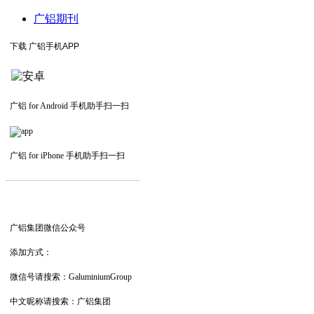
广铝期刊
下载 广铝手机APP
广铝 for Android 手机助手扫一扫
广铝 for iPhone 手机助手扫一扫
—————————
—
—
—
广铝集团微信公众号
添加方式：
微信号请搜索：GaluminiumGroup
中文昵称请搜索：广铝集团