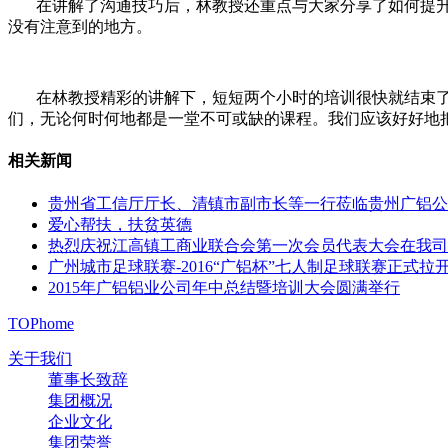
在讲解了沟通技巧后，林教授还重点与大家分享了如何提升
没有注意到的地方。
在林教授精彩的讲解下，短短两个小时的培训很快就结束了。
们，无论何时何地都是一堂不可或缺的课程。我们应该好好地
相关新闻
贵州省工信厅厅长、清镇市副市长等一行莅临贵州广铝公
爱心帮扶，扶贫英德
热烈庆祝江高镇工商业联合会第一次会员代表大会在我司
广州城市足球联赛-2016“广铝杯”七人制足球联赛正式拉
2015年广铝铝业公司年中总结暨培训大会圆满举行
TOP
home
关于我们
董事长致辞
集团概况
企业文化
集团荣誉