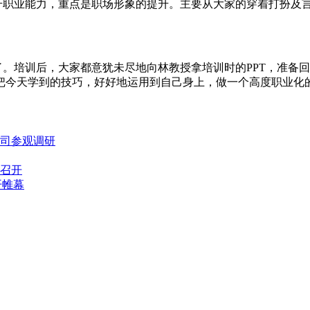
职业能力，重点是职场形象的提升。主要从大家的穿着打扮及言
培训后，大家都意犹未尽地向林教授拿培训时的PPT，准备回
把今天学到的技巧，好好地运用到自己身上，做一个高度职业化
司参观调研
召开
开帷幕