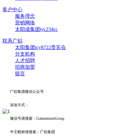
客户中心
服务理念
营销网络
太阳成集团tyc234cc
联系广铝
太阳集团tcy8722贵宾会
分支机构
人才招聘
招商加盟
留言
广铝集团微信公众号
添加方式：
微信号请搜索：GaluminiumGroup
中文昵称请搜索：广铝集团