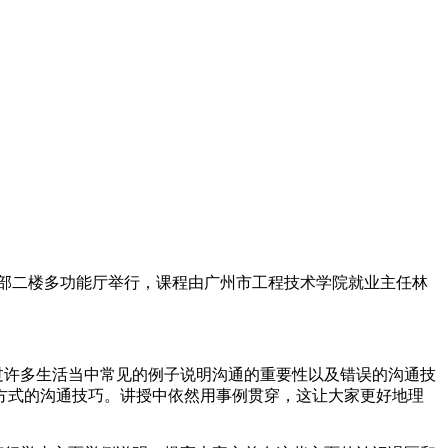
总部二楼多功能厅举行，课程由广州市工程技术学院就业主任林
许多生活当中常见的例子说明沟通的重要性以及错误的沟通技
方式的沟通技巧。讲授中依然用事例贯穿，这让大家更好地理