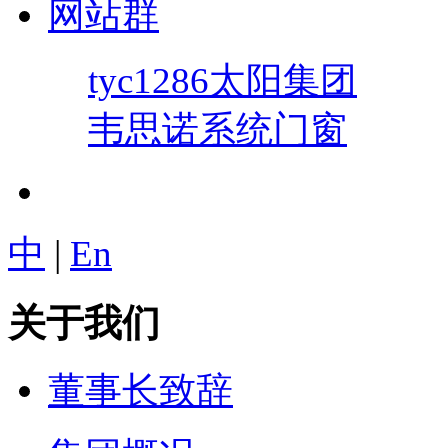
网站群
tyc1286太阳集团
韦思诺系统门窗
中
|
En
关于我们
董事长致辞