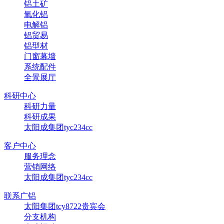
铝土矿
氧化铝
电解铝
铝贸易
铝型材
门窗幕墙
系统配件
全景展厅
科研中心
科研力量
科研成果
太阳成集团tyc234cc
客户中心
服务理念
营销网络
太阳成集团tyc234cc
联系广铝
太阳集团tcy8722贵宾会
分支机构