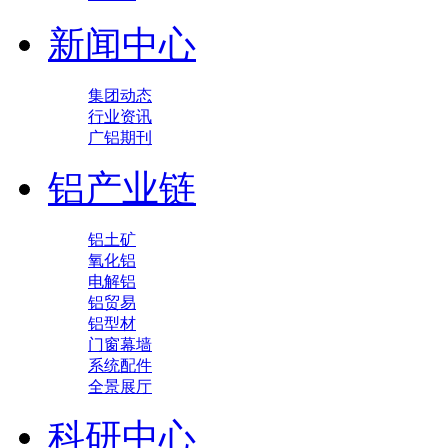
新闻中心
集团动态
行业资讯
广铝期刊
铝产业链
铝土矿
氧化铝
电解铝
铝贸易
铝型材
门窗幕墙
系统配件
全景展厅
科研中心