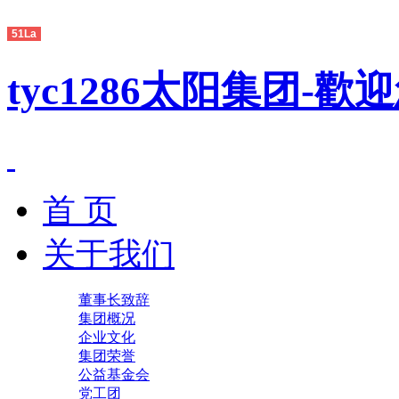
51La
tyc1286太阳集团-歡
首 页
关于我们
董事长致辞
集团概况
企业文化
集团荣誉
公益基金会
党工团