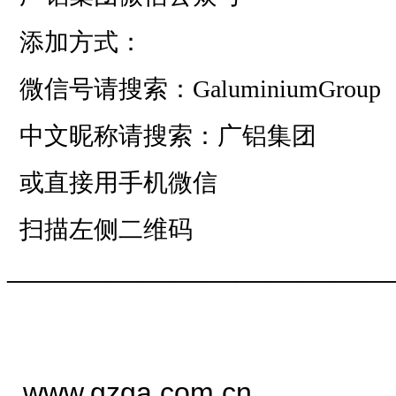
添加方式：
微信号请搜索：GaluminiumGroup
中文昵称请搜索：广铝集团
或直接用手机微信
扫描左侧二维码
——————————
—
www.gzga.com.cn