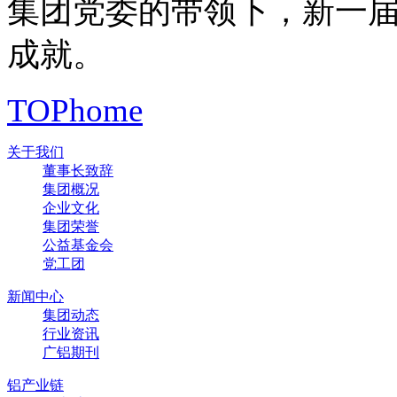
集团党委的带领下，新一
成就。
TOP
home
关于我们
董事长致辞
集团概况
企业文化
集团荣誉
公益基金会
党工团
新闻中心
集团动态
行业资讯
广铝期刊
铝产业链